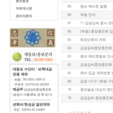
종친동정
89
종보 제65호 발행
자유게시판
88
부음 안내
관리자문의
87
!!! 김녕김씨 종사 관
86
[부음] 중앙종친회 
85
회장단회의 개최
84
김녕김씨중앙종친회 사
83
종보 제62호발송 안
82
김녕김씨중앙종친회 
대동보 수단비 / 보책대금
81
회비 입금 계좌번호 
전용 계좌
- 농협 : 301-0261-1839-51
80
김녕 1가구 1회원 가
- 우체국 : 013755-02-103293
예금주
김녕김씨중앙종친회
79
종보발송 대상자 명단
(송금시 이름,88보 권-쪽 표기)
78
김녕김씨 중앙종친회
--------------------------------------
년회비/헌성금 일반계좌
-국민 : 928701-01-164497
·
·
·
·
·
·
1
2
3
4
5
6