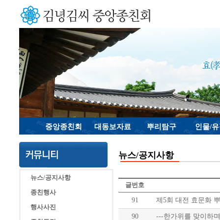
중앙종친회
대동보자료
뿌리탐구
인물/
뉴스/공지사항
뉴스/공지사항
글번호
종친행사
91
제5회 대전 효문화 
행사사진
90
---한가위를 맞이하며-