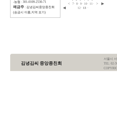
-농협 : 301-0109-2530-71
<
·
·
·
·
·
>
▶
7
8
9
10
11
예금주
: 김녕김씨중앙종친회
◀
·
·
12
13
(송금시 이름,지역 표기)
서울시 서
김녕김씨 중앙종친회
TEL: 02-5
COPYRI