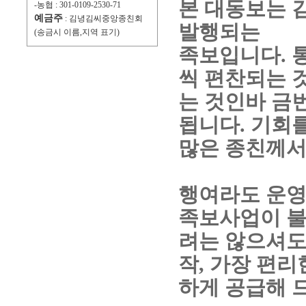
본 대동보는 
-농협 : 301-0109-2530-71
예금주
: 김녕김씨중앙종친회
발행되는
(송금시 이름,지역 표기)
족보입니다
.
씩 편찬되는 
는 것인바 금
됩니다
.
기회를
많은 종친께서
행여라도 운영
족보사업이 불
려는 않으셔도
작
,
가장 편리
하게 공급해 