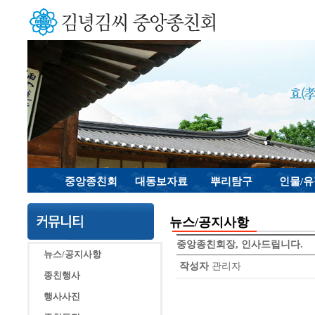
중앙종친회
대동보자료
뿌리탐구
인물/
뉴스/공지사항
중앙종친회장, 인사드립니다.
뉴스/공지사항
작성자
관리자
종친행사
행사사진