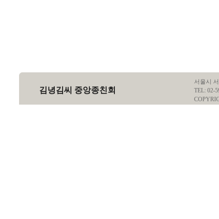
서울시 서
김녕김씨 중앙종친회
TEL: 02-5
COPYRI