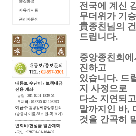
종친동정
전국에 계신 
자유게시판
무더위가 기승
관리자문의
貴
종친님의 건
드립니다
.
중앙종친회에서
진하고
있습니다
.
드
대동보 수단비 / 보책대금
지 사정으로
전용 계좌
- 농협 : 301-0261-1839-51
다소 지연되고
- 우체국 : 013755-02-103293
말까지인 바
,
예금주
김녕김씨중앙종친회
(송금시 이름,88보 권-쪽 표기)
것을 간곡히 
--------------------------------------
년회비/헌성금 일반계좌
-국민 : 928701-01-164497