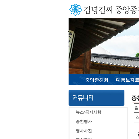
중앙종친회
대동보자
종
김
뉴스/공지사항
종친행사
행사사진