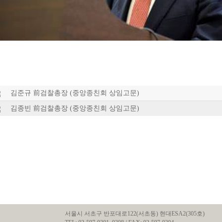
김준규 前검찰총장 (중앙종친회 상임고문)
김종빈 前검찰총장 (중앙종친회 상임고문)
서울시 서초구 반포대로122(서초동) 현대ESA2(305호)