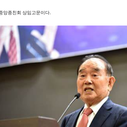
중앙종친회 상임고문이다.