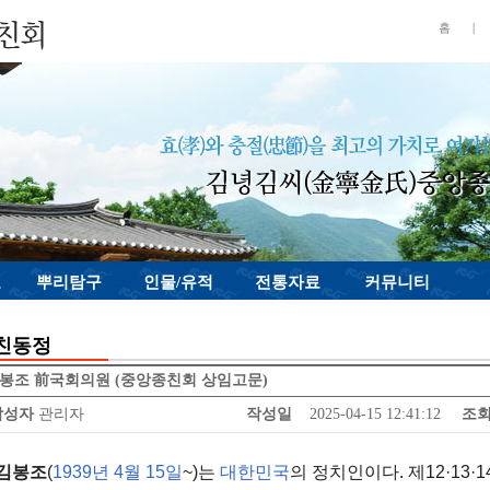
홈
|
료
뿌리탐구
인물/유적
전통자료
커뮤니티
친동정
봉조 前국회의원 (중앙종친회 상임고문)
작성자
관리자
작성일
2025-04-15 12:41:12
조
김봉조
(
1939년
4월 15일
~)는
대한민국
의 정치인이다. 제12·13