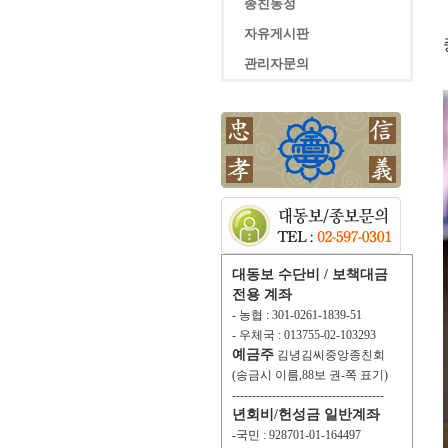
종친동정
자유게시판
관리자문의
대동보 수단비 / 보책대금
전용 계좌
- 농협 : 301-0261-1839-51
- 우체국 : 013755-02-103293
예금주
김녕김씨중앙종친회
(송금시 이름,88보 권-쪽 표기)
--------------------------------------
년회비/헌성금 일반계좌
-국민 : 928701-01-164497