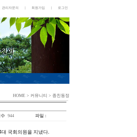
관리자문의
|
회원가입
|
로그인
HOME
> 커뮤니티 > 종친동정
회수
944
파일 :
·14대 국회의원을 지냈다.