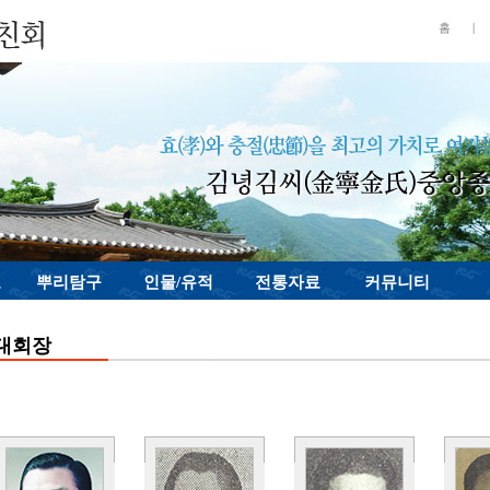
홈
|
료
뿌리탐구
인물/유적
전통자료
커뮤니티
대회장