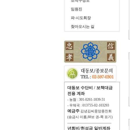
조직구성도
임원진
파·시도회장
찾아오시는 길
대동보 수단비 / 보책대금
전용 계좌
- 농협 : 301-0261-1839-51
- 우체국 : 013755-02-103293
예금주
김녕김씨중앙종친회
(송금시 이름,88보 권-쪽 표기)
--------------------------------------
년회비/헌성금 일반계좌