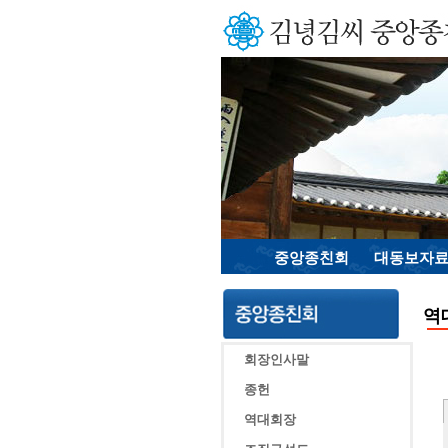
중앙종친회
대동보자
역
회장인사말
종헌
역대회장