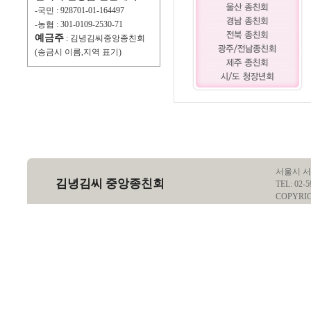
-국민 : 928701-01-164497
-농협 : 301-0109-2530-71
예금주
: 김녕김씨중앙종친회
(송금시 이름,지역 표기)
서울시 서
김녕김씨 중앙종친회
TEL: 02-5
COPYRI