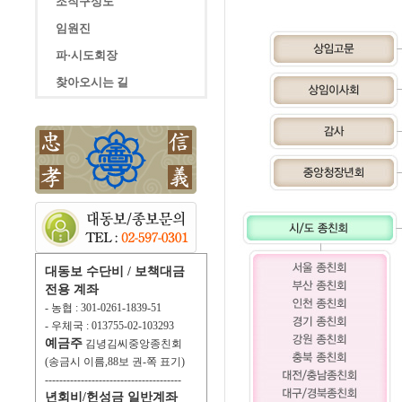
조직구성도
임원진
파·시도회장
찾아오시는 길
대동보 수단비 / 보책대금
전용 계좌
- 농협 : 301-0261-1839-51
- 우체국 : 013755-02-103293
예금주
김녕김씨중앙종친회
(송금시 이름,88보 권-쪽 표기)
--------------------------------------
년회비/헌성금 일반계좌