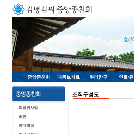
중앙종친회
대동보자료
뿌리탐구
인물/
조직구성도
회장인사말
종헌
역대회장