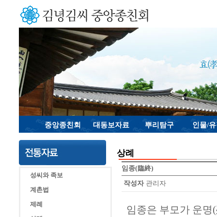
중앙종친회
대동보자료
뿌리탐구
인물/
상례
임종(臨終)
성씨와 족보
작성자
관리자
계촌법
제례
임종은 부모가 운명(