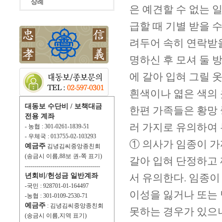
상례
은 예견할 수 없는 
급할 때 기별 받을 
려두어 속히 연락받을
명하신 후 모셔 둘 
에 갈아 입혀 그릴 
흰색이나 엷은 색의 
대동보 수단비 / 보책대금
한편 가족들은 황망 
전용 계좌
러 가지로 유의하여 
- 농협 : 301-0261-1839-51
- 우체국 : 013755-02-103293
① 의사가 임종이 
예금주
김녕김씨중앙종친회
(송금시 이름,88보 권-쪽 표기)
갈아 입혀 단정하고
--------------------------------------
년회비/헌성금 일반계좌
서 유의한다. 임종이
-국민 : 928701-01-164497
이성을 잃거나 또는
-농협 : 301-0109-2530-71
예금주
: 김녕김씨중앙종친회
못하는 경우가 있으
(송금시 이름,지역 표기)