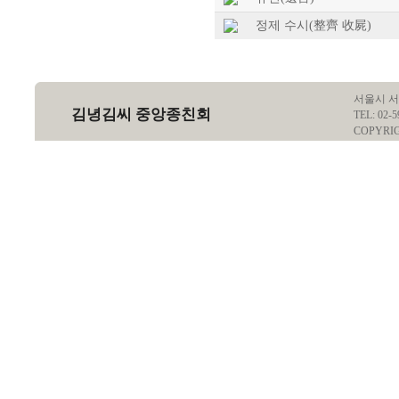
정제 수시(整齊 收屍)
서울시 서
김녕김씨 중앙종친회
TEL: 02-5
COPYRI