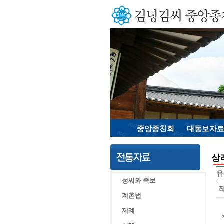
중앙종친회
대동보자
상
유
성씨와 족보
계촌법
제례