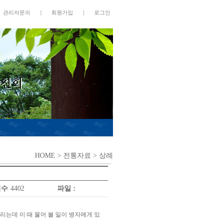
관리자문의
|
회원가입
|
로그인
HOME
> 전통자료 > 상례
회수
4402
파일 :
는데 이 때 물어 볼 일이 병자에게 있