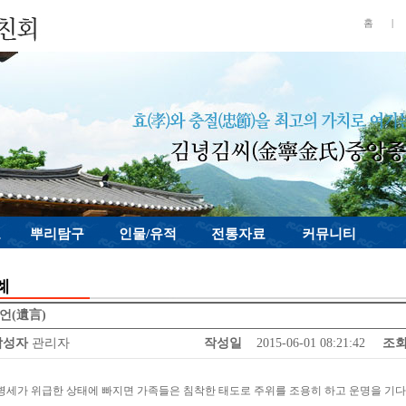
홈
|
료
뿌리탐구
인물/유적
전통자료
커뮤니티
례
언(遺言)
작성자
관리자
작성일
2015-06-01 08:21:42
조
병세가 위급한 상태에 빠지면 가족들은 침착한 태도로 주위를 조용히 하고 운명을 기다리