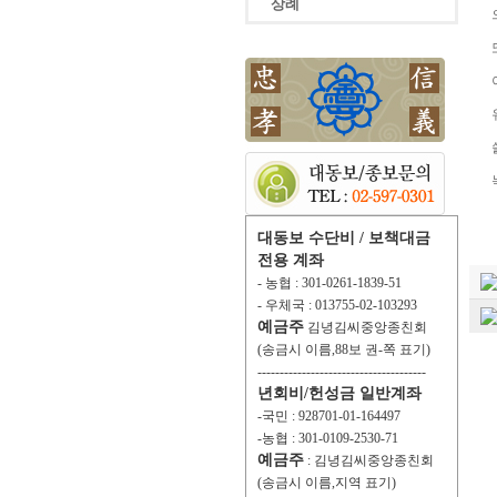
상례
대동보 수단비 / 보책대금
전용 계좌
- 농협 : 301-0261-1839-51
- 우체국 : 013755-02-103293
예금주
김녕김씨중앙종친회
(송금시 이름,88보 권-쪽 표기)
--------------------------------------
년회비/헌성금 일반계좌
-국민 : 928701-01-164497
-농협 : 301-0109-2530-71
예금주
: 김녕김씨중앙종친회
(송금시 이름,지역 표기)