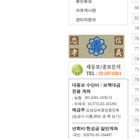
종친동정
80
자유게시판
81
관리자문의
78
76
77
74
75
74
대동보 수단비 / 보책대금
75
전용 계좌
- 농협 : 301-0261-1839-51
71
- 우체국 : 013755-02-103293
예금주
김녕김씨중앙종친회
70
(송금시 이름,88보 권-쪽 표기)
71
--------------------------------------
년회비/헌성금 일반계좌
70
-국민 : 928701-01-164497