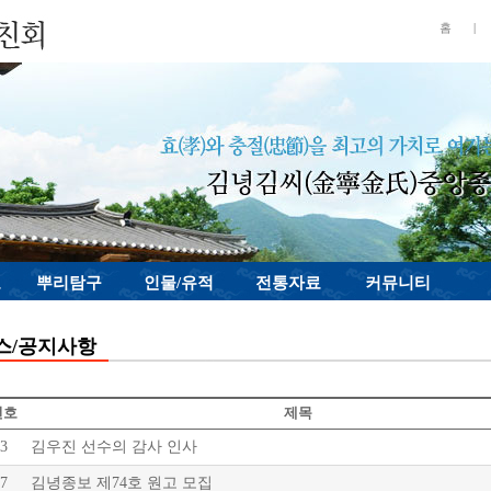
홈
|
료
뿌리탐구
인물/유적
전통자료
커뮤니티
스/공지사항
번호
제목
3
김우진 선수의 감사 인사
7
김녕종보 제74호 원고 모집