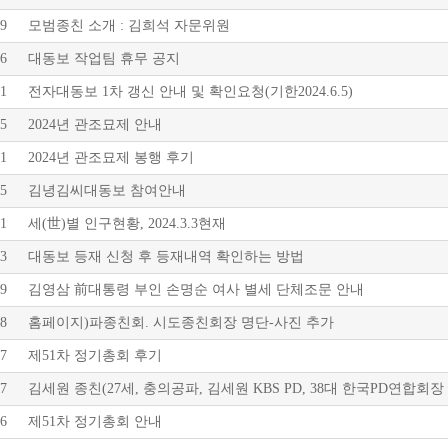
9
모범종친 소개 : 김희석 자문위원
6
대동보 작업팀 휴무 공지
1
전자대동보 1차 갱신 안내 및 확인요청(기한2024.6.5)
5
2024년 관조묘제 안내
1
2024년 관조묘제 봉행 후기
5
김녕김씨대동보 참여안내
1
세(世)별 인구현황, 2024.3.3현재
3
대동보 등재 신청 후 등재내역 확인하는 방법
9
김영삼 前대통령 부인 손명순 여사 별세 단체조문 안내
8
홈페이지)파종친회. 시도종친회장 명단-사진 추가
7
제51차 정기총회 후기
7
김세원 종친(27세, 충의공파, 김세원 KBS PD, 38대 한국PD연합회장
6
제51차 정기총회 안내