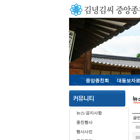
중앙종친회
대동보자
뉴
뉴스/공지사항
글
종친행사
80
행사사진
80