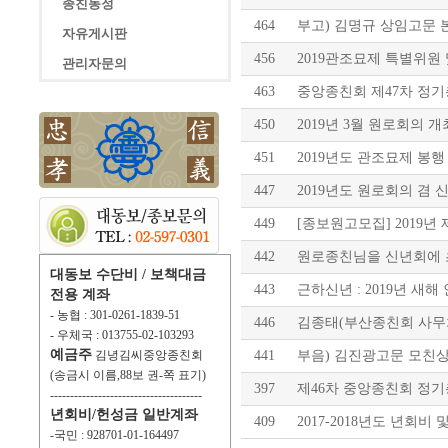
종친동정
464
부고) 김명규 상임고문 
자유게시판
456
2019관조묘제 특별위원
관리자문의
463
중앙종친회 제47차 정
450
2019년 3월 원로회의 개
451
2019년도 관조묘제 봉행
447
2019년도 원로회의 겸
449
[종보원고모집] 2019년
442
원로종친님을 신년회에
대동보 수단비 / 보책대금
443
근하신년 : 2019년 새해
전용 계좌
- 농협 : 301-0261-1839-51
446
김종태(부산종친회 사무
- 우체국 : 013755-02-103293
예금주
김녕김씨중앙종친회
441
부음) 김진광고문 모친
(송금시 이름,88보 권-쪽 표기)
397
제46차 중앙종친회 정기
--------------------------------------
년회비/헌성금 일반계좌
409
2017-2018년도 년회비 및
-국민 : 928701-01-164497