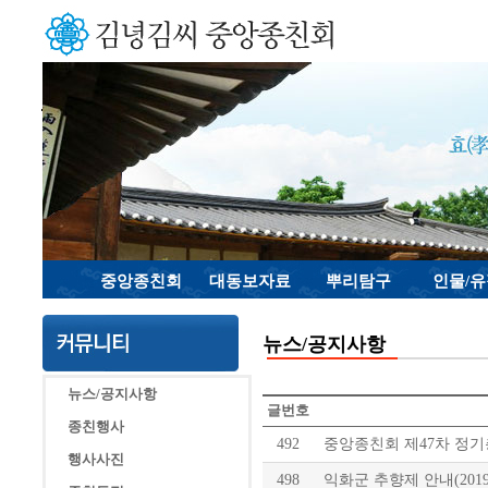
중앙종친회
대동보자료
뿌리탐구
인물/
뉴스/공지사항
뉴스/공지사항
글번호
종친행사
492
중앙종친회 제47차 정기
행사사진
498
익화군 추향제 안내(2019