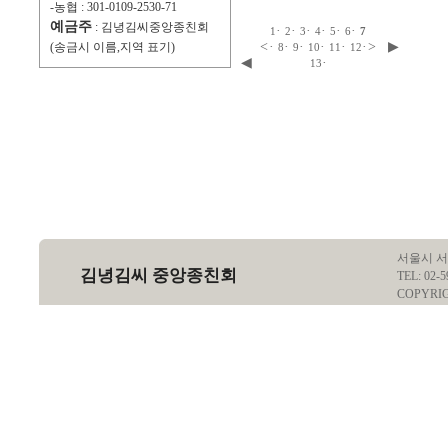
-농협 : 301-0109-2530-71
예금주
: 김녕김씨중앙종친회
·
·
·
·
·
·
1
2
3
4
5
6
7
<
·
·
·
·
·
·
>
▶
(송금시 이름,지역 표기)
8
9
10
11
12
◀
·
13
서울시 서
김녕김씨 중앙종친회
TEL: 02-5
COPYRI